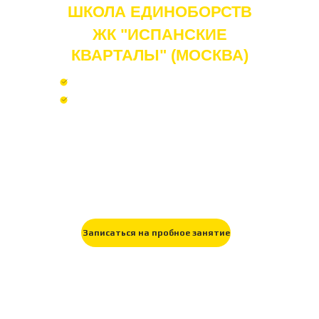
ШКОЛА ЕДИНОБОРСТВ
ЖК "ИСПАНСКИЕ
КВАРТАЛЫ" (МОСКВА)
Бесплатное первое занятие
Предоставим форму на первое
занятие
Это место силы, собственной
дисциплины и дружеской атмосферы.
Нас объединила любовь к
единоборствам, это наш стиль и
большая часть нашей жизни.
Записаться на пробное занятие