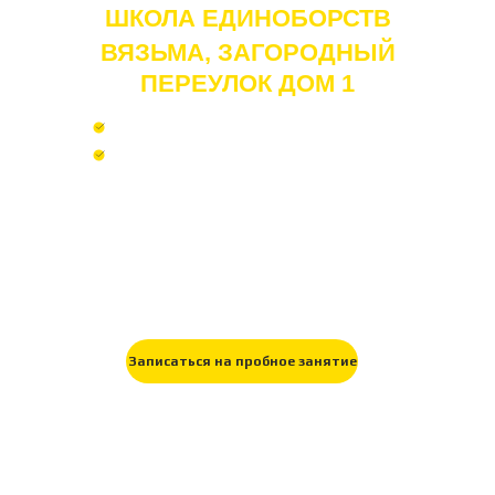
ШКОЛА ЕДИНОБОРСТВ
ВЯЗЬМА, ЗАГОРОДНЫЙ
ПЕРЕУЛОК ДОМ 1
Бесплатное первое занятие
Предоставим форму на первое
занятие
Это место силы, собственной
дисциплины и дружеской атмосферы.
Нас объединила любовь к
единоборствам, это наш стиль и
большая часть нашей жизни.
Записаться на пробное занятие